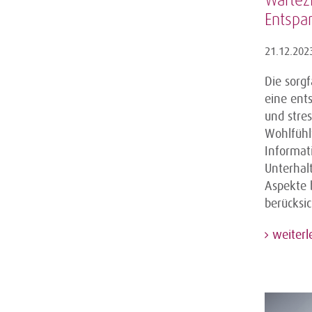
Wartez
Entspa
21.12.202
Die sorg
eine ent
und stre
Wohlfühlf
Informat
Unterhal
Aspekte 
berücksi
weiterl