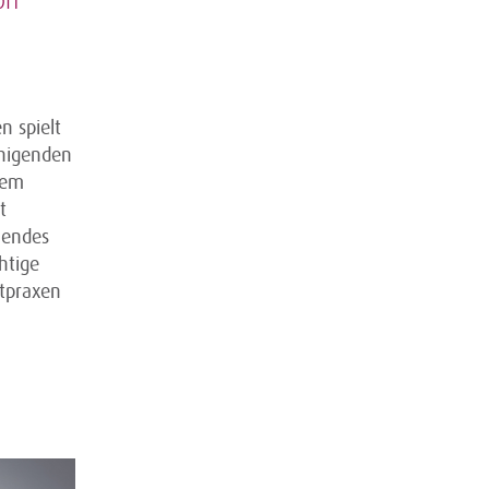
on
n spielt
uhigenden
dem
t
hendes
htige
ztpraxen