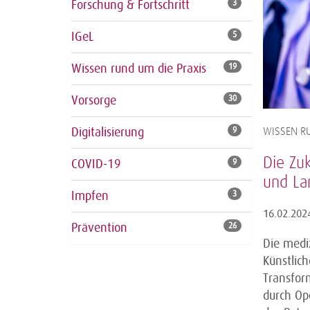
Forschung & Fortschritt
3
IGeL
5
Wissen rund um die Praxis
19
Vorsorge
30
Digitalisierung
9
WISSEN RU
Die Zuk
COVID-19
9
und La
Impfen
3
16.02.202
Prävention
26
Die mediz
Künstlich
Transform
durch Op