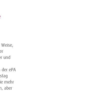
e
d Weise,
er
er und
n der ePA
estag
Sie mehr
n, aber