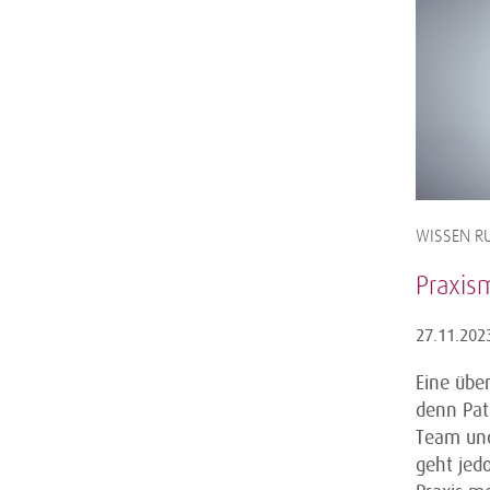
WISSEN RU
Praxis
27.11.202
Eine über
denn Pat
Team und
geht jed