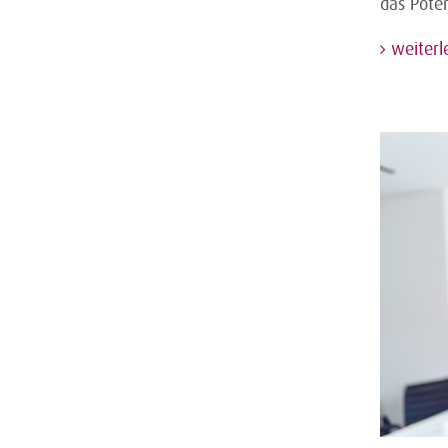
das Pote
weiterl