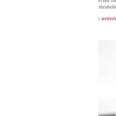
Praxis m
abzuhebe
weiterl