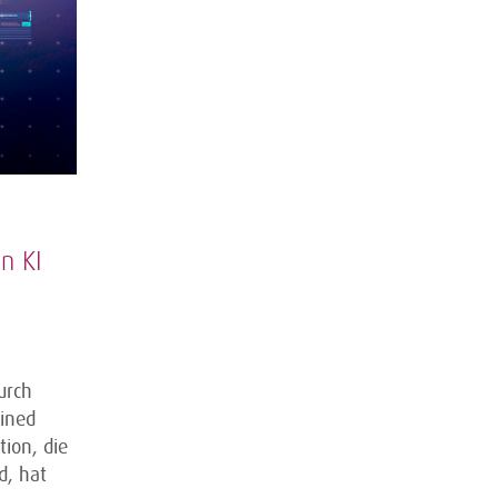
n KI
urch
ained
tion, die
d, hat