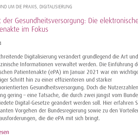
ND UM DIE PRAXIS, DIGITALISIERUNG
t der Gesundheitsversorgung: Die elektronisch
tenakte im Fokus
4
chreitende Digitalisierung verändert grundlegend die Art un
zinische Informationen verwaltet werden. Die Einführung d
ischen Patientenakte (ePA) im Januar 2021 war ein wichtig
er Schritt hin zu einer effizienteren und stärker
norientierten Gesundheitsversorgung. Doch die Nutzerzahle
ang gering – eine Tatsache, die durch zwei jüngst vom Bund
iedete Digital-Gesetze geändert werden soll. Hier erfahren 
anten Vorgehen der Bundesregierung sowie zu den Vorteile
usforderungen, die die ePA mit sich bringt.
esen