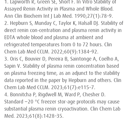
1. Lapworth R, Green SE, Short F. In Vitro Stability of
Assayed Renin Activity in Plasma and Whole Blood.
Ann Clin Biochem Int J Lab Med. 1990;27(1):78–9.
2. Hepburn S, Munday C, Taylor K, Halsall DJ. Stability of
direct renin con-centration and plasma renin activity in
EDTA whole blood and plasma at ambient and
refrigerated temperatures from 0 to 72 hours. Clin
Chem Lab Med CCLM. 2022;60(9):1384–92.
3. Oris C, Bouvier D, Pereira B, Saintonge A, Coelho A,
Sapin V. Stability of plasma renin concentration based
on plasma freezing time, as an adjunct to the stability
data reported in the paper by Hepburn and others. Clin
Chem Lab Med CCLM. 2023;61(7):e115–7.
4. Bonnitcha P, Rigdwell M, Ward P, Chesher D.
Standard −20 °C freezer stor-age protocols may cause
substantial plasma renin cryoactivation. Clin Chem Lab
Med. 2023;61(8):1428–35.