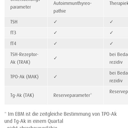
Auto­immun­thyreo­
Therapiek
parameter
pathie
TSH
✓
✓
fT3
✓
✓
fT4
✓
✓
TSH-Rezeptor-
bei Bedar
✓
Ak (TRAK)
rezidiv
bei Bedar
TPO-Ak (MAK)
✓
rezidiv
Reserve
Tg-Ak (TAK)
Reserveparameter*
* Im EBM ist die zeitgleiche Bestimmung von TPO-Ak
und Tg-Ak in einem Quartal