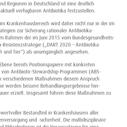
nd Regionen in Deutschland ist eine deutlich
tuell verfügbaren Antibiotika festzustellen.
im Krankenhausbereich wird daher nicht nur in der im
tegien zur Sicherung rationaler Antibiotika-
m Rahmen der im Juni 2015 vom Bundes­gesundheits­
a-Resistenzstrategie („DART 2020 – Antibiotika-
 und Tier“) als unumgänglich angesehen.
 Ebene bereits Positionspapiere mit konkreten
 von Antibiotic-Stewardship-Programmen (ABS-
on verschiedenen Maßnahmen diesem Anspruch
e werden bessere Behandlungsergebnisse hin­
edauer erzielt. Insgesamt führen diese Maßnahmen zu
 wertvoller Bestandteil in Krankenhäusern aller
nversorgung und -sicherheit. Die multidisziplinäre