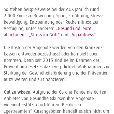
So stehen beispiels­weise bei der AOK jährlich rund
2.000 Kurse zu Bewegung, Sport, Ernährung, Stress­
bewälti­gung, Ent­spannung oder Rücken­fitness zur
Verfügung, unter anderem
„
Gesund und leicht
abnehmen
“
,
„
Stress im Griff
“
und
„
Aquafitness
“
.
Die Kosten der Angebote werden von den Kranken­
kassen entweder bezu­schusst oder komplett über­
nommen. Denn seit 2015 sind sie im Rahmen des
Präven­tions­gesetzes dazu verpflichtet, Maß­nahmen zur
Stärkung der Gesund­heits­förderung und der Prävention
auszuweiten und zu finanzieren.
Gut zu wissen
: Aufgrund der Corona-Pandemie dürfen
Anbieter von Gesund­heits­kursen ihre Angebote
videounterstützt durchführen. Bei diesen
„gestreamten“ Kurs­angeboten handelt es sich nicht um