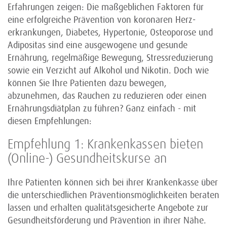
Erfah­rungen zeigen: Die maß­geblichen Faktoren für
eine erfolg­reiche Prävention von koronaren Herz­
erkran­kungen, Diabetes, Hypertonie, Osteoporose und
Adipositas sind eine ausgewogene und gesunde
Ernährung, regel­mäßige Bewegung, Stress­reduzierung
sowie ein Verzicht auf Alkohol und Nikotin. Doch wie
können Sie Ihre Patienten dazu bewegen,
abzunehmen, das Rauchen zu reduzieren oder einen
Ernäh­rungs­diät­plan zu führen? Ganz einfach - mit
diesen Empfehlungen:
Empfehlung 1: Krankenkassen bieten
(Online-) Gesundheitskurse an
Ihre Patienten können sich bei ihrer Kranken­kasse über
die unter­schiedlichen Präventions­möglich­keiten beraten
lassen und erhalten qualitäts­gesicherte Angebote zur
Gesund­heits­förderung und Prävention in ihrer Nähe.