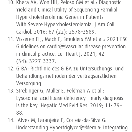
Khera AV, Won HH, Peloso GM et al.: Diagnostic
Yield and Clinical Utility of Sequencing Familial
Hypercholesterolemia Genes in Patients
With Severe Hypercholesterolemia. J Am Coll
Cardiol. 2016; 67 (22): 2578–2589.
Visseren FLJ, Mach F, Smulders YM et al.: 2021 ESC
Guidelines on cardiovascular disease prevention
in clinical practice. Eur Heart J. 2021; 42
(34): 3227–3337.
G-BA: Richtlinie des G-BA zu Untersuchungs- und
Behandlungsmethoden der vertragsärztlichen
Versorgung
Strebinger G, Müller E, Feldman A et al.:
Lysosomal acid lipase deficiency – early diagnosis
is the key. Hepatic Med Evid Res. 2019; 11: 79–
88.
Alves M, Laranjeira F, Correia-da-Silva G:
Understanding Hypertriglyceridemia: Integrating