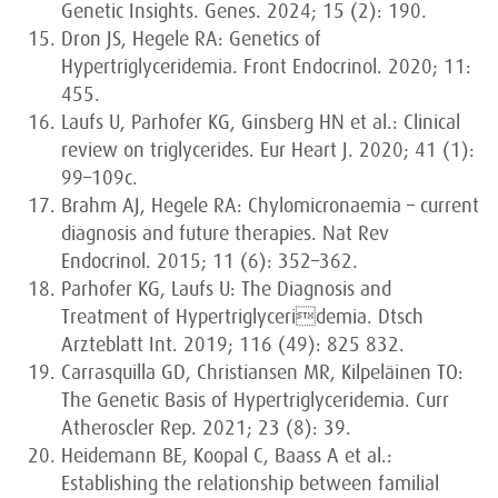
Genetic Insights. Genes. 2024; 15 (2): 190.
Dron JS, Hegele RA: Genetics of
Hypertriglyceridemia. Front Endocrinol. 2020; 11:
455.
Laufs U, Parhofer KG, Ginsberg HN et al.: Clinical
review on triglycerides. Eur Heart J. 2020; 41 (1):
99–109c.
Brahm AJ, Hegele RA: Chylomicronaemia – current
diagnosis and future therapies. Nat Rev
Endocrinol. 2015; 11 (6): 352–362.
Parhofer KG, Laufs U: The Diagnosis and
Treatment of Hypertriglyceridemia. Dtsch
Arzteblatt Int. 2019; 116 (49): 825 832.
Carrasquilla GD, Christiansen MR, Kilpeläinen TO:
The Genetic Basis of Hypertriglyceridemia. Curr
Atheroscler Rep. 2021; 23 (8): 39.
Heidemann BE, Koopal C, Baass A et al.:
Establishing the relationship between familial