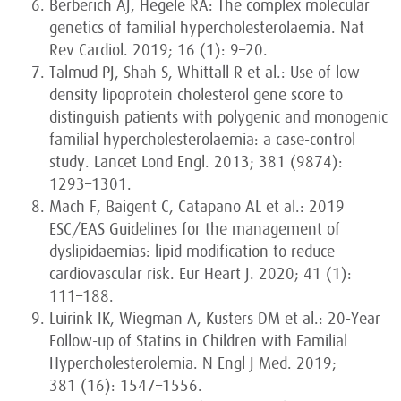
Berberich AJ, Hegele RA: The complex molecular
genetics of familial hypercholesterolaemia. Nat
Rev Cardiol. 2019; 16 (1): 9–20.
Talmud PJ, Shah S, Whittall R et al.: Use of low-
density lipoprotein cholesterol gene score to
distinguish patients with polygenic and monogenic
familial hypercholesterolaemia: a case-control
study. Lancet Lond Engl. 2013; 381 (9874):
1293–1301.
Mach F, Baigent C, Catapano AL et al.: 2019
ESC/EAS Guidelines for the management of
dyslipidaemias: lipid modification to reduce
cardiovascular risk. Eur Heart J. 2020; 41 (1):
111–188.
Luirink IK, Wiegman A, Kusters DM et al.: 20-Year
Follow-up of Statins in Children with Familial
Hypercholesterolemia. N Engl J Med. 2019;
381 (16): 1547–1556.