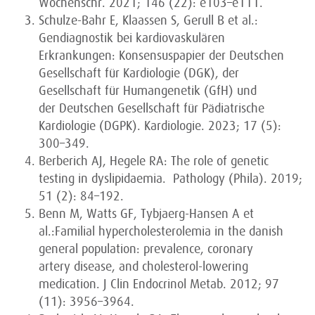
Wochenschr. 2021; 146 (22): e103–e111.
Schulze-Bahr E, Klaassen S, Gerull B et al.:
Gendiagnostik bei kardiovaskulären
Erkrankungen: Konsensuspapier der Deutschen
Gesellschaft für Kardiologie (DGK), der
Gesellschaft für Humangenetik (GfH) und
der Deutschen Gesellschaft für Pädiatrische
Kardiologie (DGPK). Kardiologie. 2023; 17 (5):
300–349.
Berberich AJ, Hegele RA: The role of genetic
testing in dyslipidaemia. Pathology (Phila). 2019;
51 (2): 84–192.
Benn M, Watts GF, Tybjaerg-Hansen A et
al.:Familial hypercholesterolemia in the danish
general population: prevalence, coronary
artery disease, and cholesterol-lowering
medication. J Clin Endocrinol Metab. 2012; 97
(11): 3956–3964.