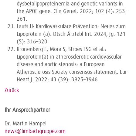
dysbetalipoproteinemia and genetic variants in
the APOE gene. Clin Genet. 2022; 102 (4): 253–
261.
Laufs U: Kardiovaskuläre Prävention: Neues zum
Lipoprotein (a). Dtsch Ärztebl Int. 2024; Jg. 121
(5): 316–320.
Kronenberg F, Mora S, Stroes ESG et al.:
Lipoprotein(a) in atherosclerotic cardiovascular
disease and aortic stenosis: a European
Atherosclerosis Society consensus statement. Eur
Heart J. 2022; 43 (39): 3925–3946
Zurück
Ihr Ansprechpartner
Dr. Martin Hampel
news@limbachgruppe.com